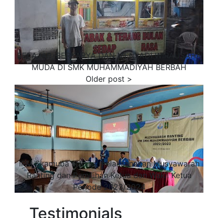
BELAJAR, BERKARYA DAN MENJADI WIRAUSAHA
MUDA DI SMK MUHAMMADIYAH BERBAH
IPM Skamuba sukses melaksanakan Musyawarah
Ranting dan Pemilihan Ketua dan Wakil Ketua
Periode 2023/2024
Testimonials