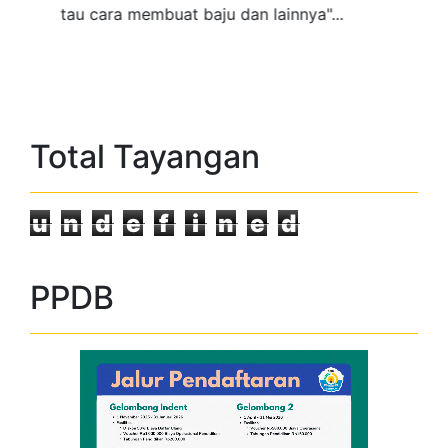
tau cara membuat baju dan lainnya"...
Total Tayangan
u
n
d
e
f
i
n
e
d
PPDB