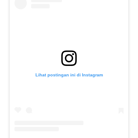
Lihat postingan ini di Instagram
Sebuah kiriman dibagikan oleh Smk Muhammadiyah Berbah 