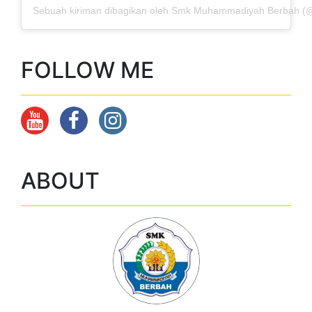
FOLLOW ME
ABOUT
smk muh berbah
Lihat profil lengkapku