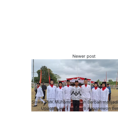
Siswa SMK Muhammadiyah Berbah menjadi
Upacara HUT RI Ke-78 Kapanewon Ber