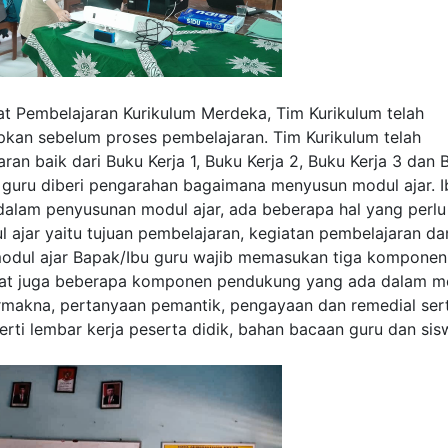
t Pembelajaran Kurikulum Merdeka, Tim Kurikulum telah
pkan sebelum proses pembelajaran. Tim Kurikulum telah
n baik dari Buku Kerja 1, Buku Kerja 2, Buku Kerja 3 dan 
u guru diberi pengarahan bagaimana menyusun modul ajar. I
dalam penyusunan modul ajar, ada beberapa hal yang perlu
ajar yaitu tujuan pembelajaran, kegiatan pembelajaran da
modul ajar Bapak/Ibu guru wajib memasukan tiga komponen
apat juga beberapa komponen pendukung yang ada dalam m
rmakna, pertanyaan pemantik, pengayaan dan remedial ser
rti lembar kerja peserta didik, bahan bacaan guru dan sis