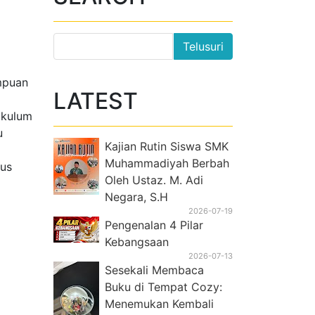
mpuan
LATEST
ikulum
u
Kajian Rutin Siswa SMK
Muhammadiyah Berbah
tus
Oleh Ustaz. M. Adi
Negara, S.H
2026-07-19
Pengenalan 4 Pilar
Kebangsaan
2026-07-13
Sesekali Membaca
Buku di Tempat Cozy:
Menemukan Kembali