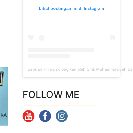
Lihat postingan ini di Instagram
Sebuah kiriman dibagikan oleh Smk Muhammadiyah B
FOLLOW ME
EKA