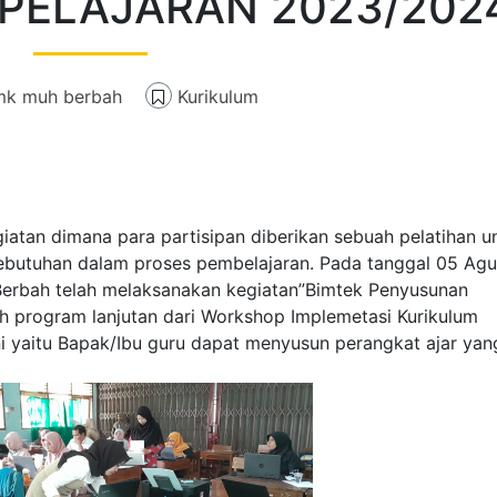
PELAJARAN 2023/202
"Selama sa
SMK Muha
Berbah say
mk muh berbah
Kurikulum
banyak ilm
pengalaman
hanya ilmu
namun juga
berjuang unt
iatan dimana para partisipan diberikan sebuah pelatihan u
butuhan dalam proses pembelajaran. Pada tanggal 05 Agu
rbah telah melaksanakan kegiatan”Bimtek Penyusunan
ah program lanjutan dari Workshop Implemetasi Kurikulum
ni yaitu Bapak/Ibu guru dapat menyusun perangkat ajar yan