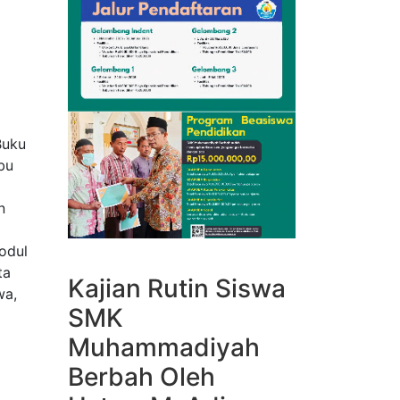
Buku
bu
n
odul
ta
Kajian Rutin Siswa
wa,
SMK
Muhammadiyah
Berbah Oleh