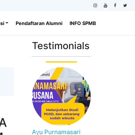
si
Pendaftaran Alumni
INFO SPMB
Testimonials
A
amasari
Nada Alfitriyana