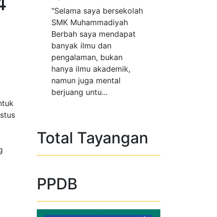
4
Previous
Next
ya bersekolah
"Berkat sekolah di smk
mmadiyah
berbah dan mengambil
a mendapat
jurusan tata busana, saya
u dan
bisa tau cara membuat
, bukan
baju dan lainnya"...
 akademik,
 mental
u...
ntuk
stus
Total Tayangan
g
PPDB