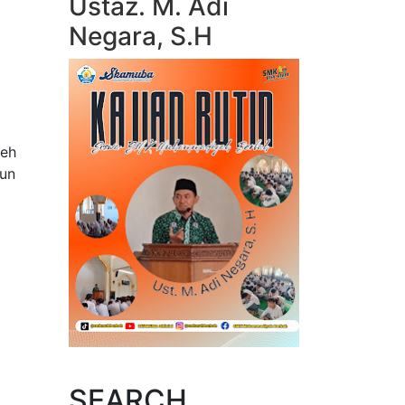
Ustaz. M. Adi
Negara, S.H
leh
sun
SEARCH