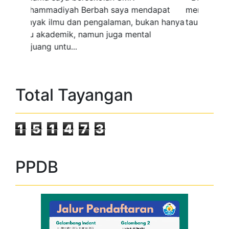
mengambil jurusan tata busana, saya bisa
tau cara membuat baju dan lainnya"...
Total Tayangan
1
5
1
4
7
3
PPDB