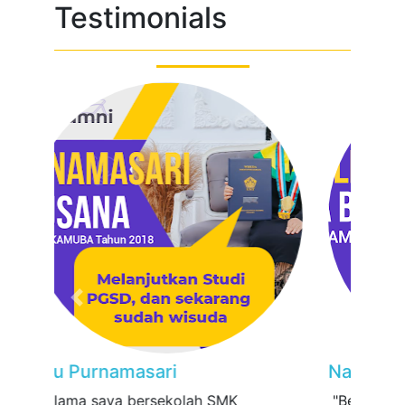
Testimonials
Previous
Next
Nada Alfitriyana
"Berkat sekolah di smk berbah dan