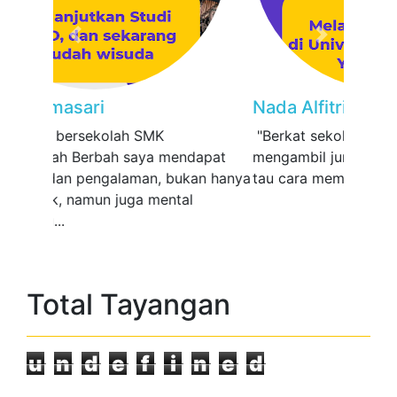
Previous
Next
Nada Alfitriyana
"Berkat sekolah di smk berbah dan
mengambil jurusan tata busana, saya bisa
tau cara membuat baju dan lainnya"...
Total Tayangan
u
n
d
e
f
i
n
e
d
PPDB