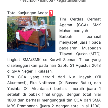
·
eschool
·
Ismuba
·
kegiatansekolah
1
Total Kunjungan Anda:
Tim Cerdas Cermat
Agama (CCA) SMK
Muhammadiyah
Berbah berhasil
menyabet juara 1 pada
pagelaran Musbaqah
Tilawatil Qur’an (MTQ)
tingkat SMA/SMK se Korwil Sleman Timur yang
diselenggarakan pada hari Sabtu 31 Agustus 2013
di SMA Negeri 1 Kalasan.
Tim CCA yang terdiri dari Nur Inayah (XII
Akuntansi), Eka Nofitasari (XI Busana Butik), dan
Yasinta (XI Akuntansi) berhasil meraih juara 1
setelah di babak final unggul dengan total nilai
1800 dan berhasil mengungguli tim CCA dari SMA
MBS Prambanan (juara 2 dengan total nilai 1200)